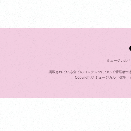
ミュージカル「弥
掲載されている全てのコンテンツについて管理者の
Copyright © ミュージカル「弥生、三月 