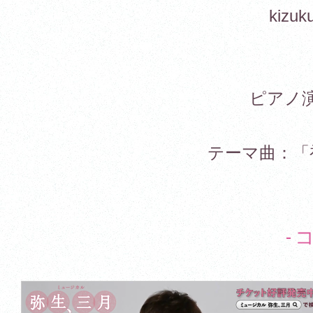
kiz
ピアノ
テーマ曲：「
-