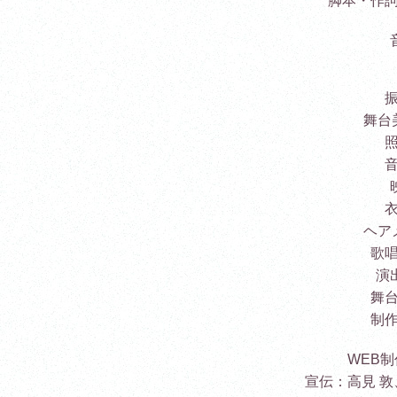
脚本・作
舞台
ヘア
歌
演
舞
制
WEB
宣伝：高見 