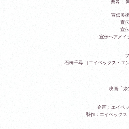
票券： 
宣伝美
宣
宣
宣伝ヘアメイク
石橋千尋 （エイベックス・エ
映画「弥
企画：エイベ
製作：エイベックス